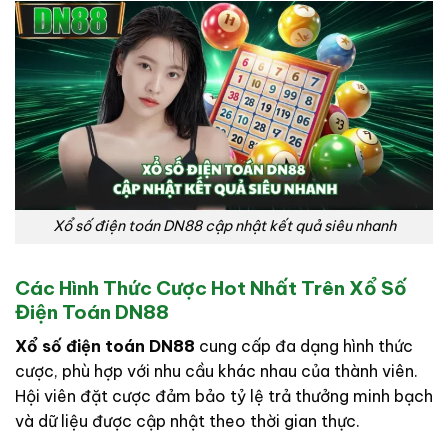
Xổ số điện toán DN88 cập nhật kết quả siêu nhanh
Các Hình Thức Cược Hot Nhất Trên Xổ Số
Điện Toán DN88
Xổ số điện toán DN88
cung cấp đa dạng hình thức
cược, phù hợp với nhu cầu khác nhau của thành viên.
Hội viên đặt cược đảm bảo tỷ lệ trả thưởng minh bạch
và dữ liệu được cập nhật theo thời gian thực.