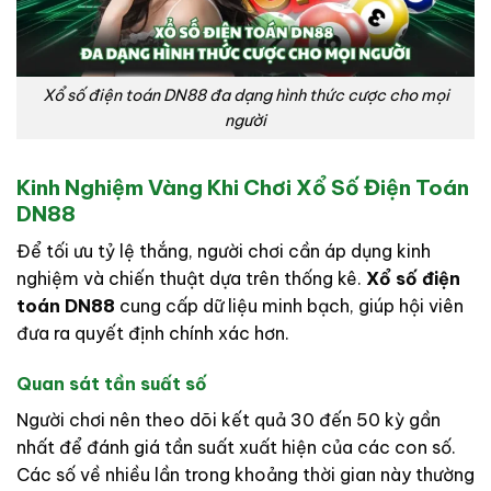
Xổ số điện toán DN88 đa dạng hình thức cược cho mọi
người
Kinh Nghiệm Vàng Khi Chơi Xổ Số Điện Toán
DN88
Để tối ưu tỷ lệ thắng, người chơi cần áp dụng kinh
nghiệm và chiến thuật dựa trên thống kê.
Xổ số điện
toán DN88
cung cấp dữ liệu minh bạch, giúp hội viên
đưa ra quyết định chính xác hơn.
Quan sát tần suất số
Người chơi nên theo dõi kết quả 30 đến 50 kỳ gần
nhất để đánh giá tần suất xuất hiện của các con số.
Các số về nhiều lần trong khoảng thời gian này thường