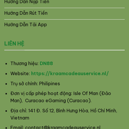
Hướng Dẫn Nạp Tiền
Hướng Dẫn Rút Tiền
Hướng Dẫn Tải App
LIÊN HỆ
Thương hiệu:
DN88
Website:
https://kraamcadeauservice.nl/
Trụ sở chính: Philipines
Đơn vị cấp phép hoạt động: Isle Of Man (Đảo
Man), Curacao eGaming (Curacao).
Địa chỉ:
141 Đ. Số 12, Bình Hưng Hòa, Hồ Chí Minh,
Vietnam
Email:
contact@kraamcadeauservice.nl