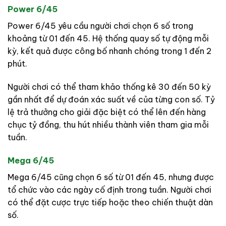
Power 6/45
Power 6/45 yêu cầu người chơi chọn 6 số trong
khoảng từ 01 đến 45. Hệ thống quay số tự động mỗi
kỳ, kết quả được công bố nhanh chóng trong 1 đến 2
phút.
Người chơi có thể tham khảo thống kê 30 đến 50 kỳ
gần nhất để dự đoán xác suất về của từng con số. Tỷ
lệ trả thưởng cho giải đặc biệt có thể lên đến hàng
chục tỷ đồng, thu hút nhiều thành viên tham gia mỗi
tuần.
Mega 6/45
Mega 6/45 cũng chọn 6 số từ 01 đến 45, nhưng được
tổ chức vào các ngày cố định trong tuần. Người chơi
có thể đặt cược trực tiếp hoặc theo chiến thuật dàn
số.