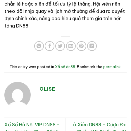
chẵn lẻ hoặc xiên để tối ưu tỷ lệ thắng. Hội viên nên
theo dõi nhịp quay và lịch mở thưởng để đưa ra quyết
định chính xác, nâng cao hiệu quả tham gia trên nền
tảng DN88.
This entry was posted in
Xổ số dn88
. Bookmark the
permalink
.
OLISE
Xổ Số Hà Nội VIP DN88 –
Lô Xiên DN88 – Cược Đa