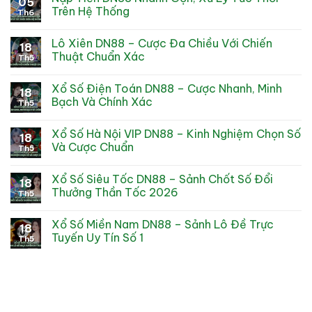
05
Trên Hệ Thống
Th6
Lô Xiên DN88 – Cược Đa Chiều Với Chiến
18
Thuật Chuẩn Xác
Th5
Xổ Số Điện Toán DN88 – Cược Nhanh, Minh
18
Bạch Và Chính Xác
Th5
Xổ Số Hà Nội VIP DN88 – Kinh Nghiệm Chọn Số
18
Và Cược Chuẩn
Th5
Xổ Số Siêu Tốc DN88 – Sảnh Chốt Số Đổi
18
Thưởng Thần Tốc 2026
Th5
Xổ Số Miền Nam DN88 – Sảnh Lô Đề Trực
18
Tuyến Uy Tín Số 1
Th5