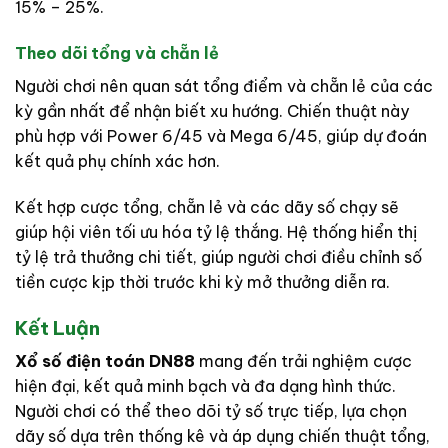
15% – 25%.
Theo dõi tổng và chẵn lẻ
Người chơi nên quan sát tổng điểm và chẵn lẻ của các
kỳ gần nhất để nhận biết xu hướng. Chiến thuật này
phù hợp với Power 6/45 và Mega 6/45, giúp dự đoán
kết quả phụ chính xác hơn.
Kết hợp cược tổng, chẵn lẻ và các dãy số chạy sẽ
giúp hội viên tối ưu hóa tỷ lệ thắng. Hệ thống hiển thị
tỷ lệ trả thưởng chi tiết, giúp người chơi điều chỉnh số
tiền cược kịp thời trước khi kỳ mở thưởng diễn ra.
Kết Luận
Xổ số điện toán DN88
mang đến trải nghiệm cược
hiện đại, kết quả minh bạch và đa dạng hình thức.
Người chơi có thể theo dõi tỷ số trực tiếp, lựa chọn
dãy số dựa trên thống kê và áp dụng chiến thuật tổng,